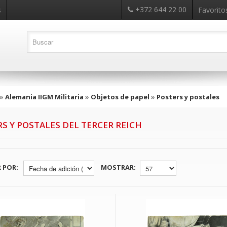
+372 644 22 00
s
Favoritos
»
Alemania IIGM Militaria
»
Objetos de papel
»
Posters y postales
S Y POSTALES DEL TERCER REICH
 POR:
MOSTRAR: