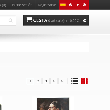
€
 (0)
Iniciar sesión
Registrarse
CESTA
0 articulo(s) - 0.00€
1
2
3
>
>|