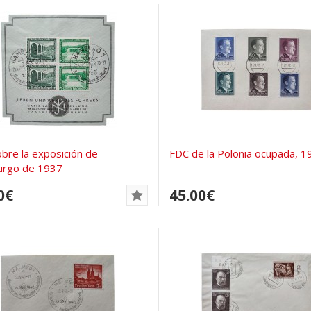
bre la exposición de
FDC de la Polonia ocupada, 1
rgo de 1937
0€
45.00€