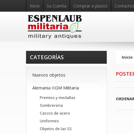
Inicio
Su Cuenta
Comprar a plazos
Contacto
CATEGORÍAS
Inicio
POSTER
Nuevos objetos
Alemania IIGM Militaria
Premios y medallas
ORDENAR
Sombrereria
Cascos de acero
Uniformes
Objetos de las SS