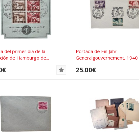
a del primer día de la
Portada de Ein Jahr
ción de Hamburgo de...
Generalgouvernement, 1940
0€
25.00€