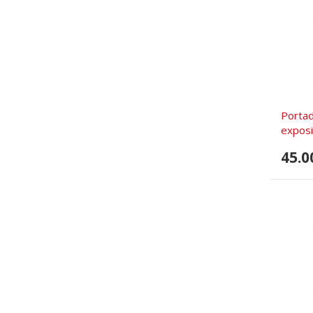
Portad
exposi
45.0