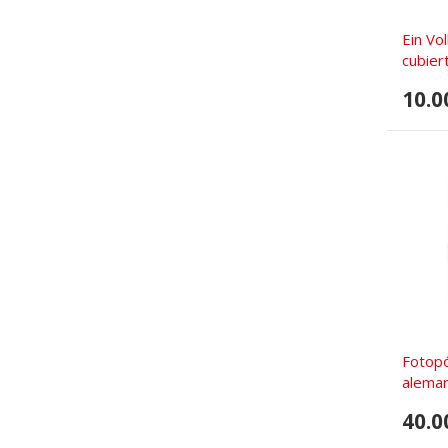
Ein Vo
cubier
10.0
Fotopó
aleman
40.0