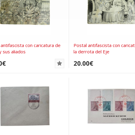
 antifascista con caricatura de
Postal antifascista con carica
y sus aliados
la derrota del Eje
0€
20.00€