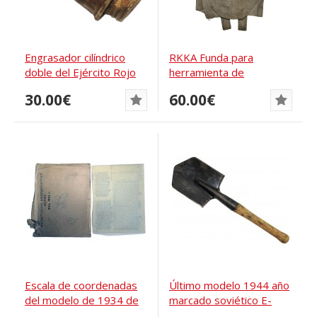
Engrasador cilíndrico
RKKA Funda para
doble del Ejército Rojo
herramienta de
para fusil...
entibación pequeña
30.00€
60.00€
modelo...
Escala de coordenadas
Último modelo 1944 año
del modelo de 1934 de
marcado soviético E-
la bolsa de...
Tool