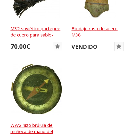
M32 soviético portepee
Blindaje ruso de acero
de cuero para sable-
M38
palash de...
70.00€
VENDIDO
WW2 hizo brújula de
muñeca de mano del