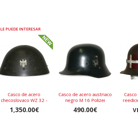
LE PUEDE INTERESAR
Casco de acero
Casco de acero austriaco
Casco 
checoslovaco WZ 32 -
negro M 16 Polizei
reedic
Wehrmacht
camufla
1,350.00€
490.00€
V