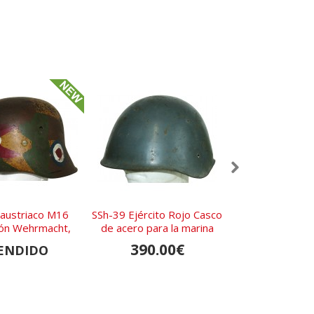
austriaco M16
SSh-39 Ejército Rojo Casco
Casco alemán 
ión Wehrmacht,
de acero para la marina
Camuflaje del
je. Resistencia
Orienta
390.00€
1,850.
ENDIDO
danesa