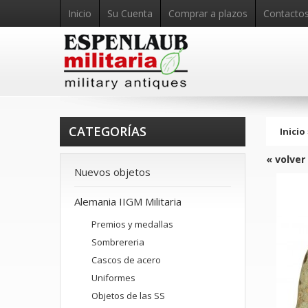
Inicio
Su Cuenta
Comprar a plazos
Contacto
CATEGORÍAS
Inicio
« volver
Nuevos objetos
Alemania IIGM Militaria
Premios y medallas
Sombrereria
Cascos de acero
Uniformes
Objetos de las SS