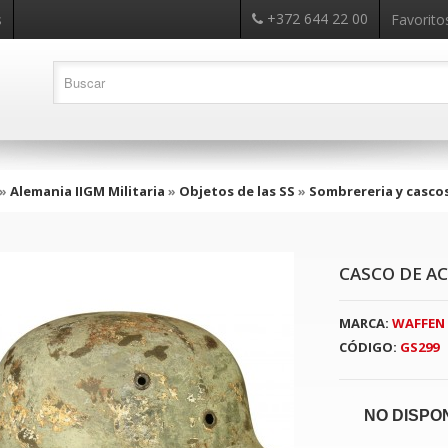
+372 644 22 00
s
Favoritos
»
Alemania IIGM Militaria
»
Objetos de las SS
»
Sombrereria y casco
CASCO DE AC
MARCA:
WAFFEN 
CÓDIGO:
GS299
NO DISPO