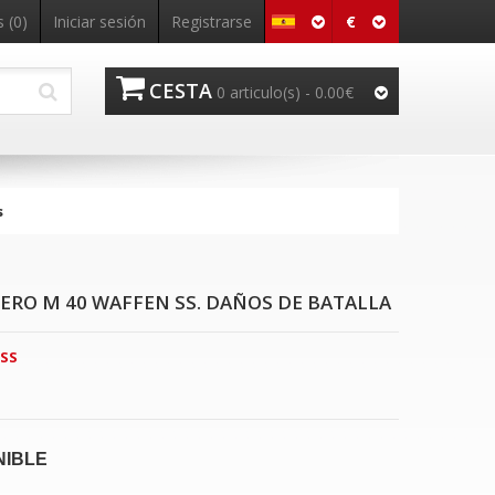
€
 (0)
Iniciar sesión
Registrarse
CESTA
0 articulo(s) - 0.00€
s
ERO M 40 WAFFEN SS. DAÑOS DE BATALLA
SS
NIBLE