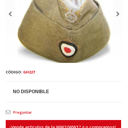
CÓDIGO:
GH227
NO DISPONIBLE
Preguntar
¿Vende artìculos de la WW2/WW1? ¡Lo compramos!