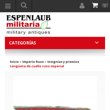
0
CATEGORÍAS
Inicio
»
Imperio Ruso
»
Insignias y premios
Lengüeta de cuello ruso imperial