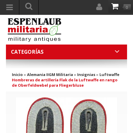
0
CATEGORÍAS
Inicio
»
Alemania IIGM Militaria
»
Insignias
»
Luftwaffe
Hombreras de artillería Flak de la Luftwaffe en rango
de Oberfeldwebel para Fliegerbluse