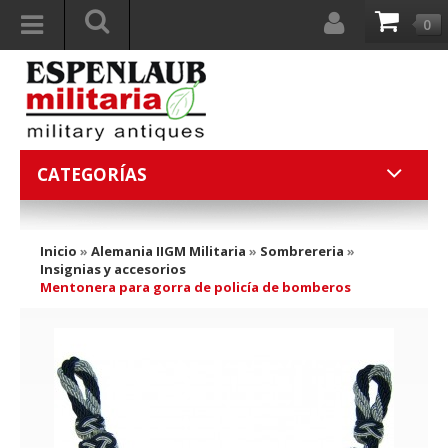
0
CATEGORÍAS
Inicio
»
Alemania IIGM Militaria
»
Sombrereria
»
Insignias y accesorios
Mentonera para gorra de policía de bomberos