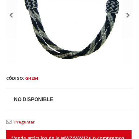
CÓDIGO:
GH264
NO DISPONIBLE
Preguntar
¿Vende artìculos de la WW2/WW1? ¡Lo compramos!