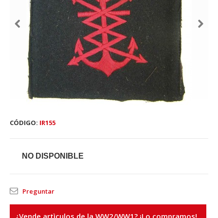
CÓDIGO:
IR155
NO DISPONIBLE
Preguntar
¿Vende artìculos de la WW2/WW1? ¡Lo compramos!