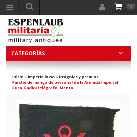
0
CATEGORÍAS
Inicio
»
Imperio Ruso
»
Insignias y premios
Parche de manga de personal de la Armada Imperial
Rusa. Radio/telégrafo. Menta.