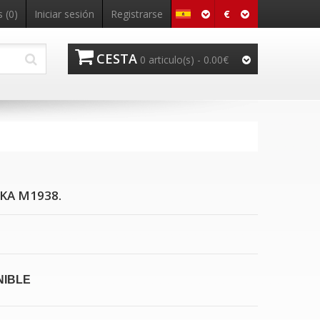
€
 (0)
Iniciar sesión
Registrarse
CESTA
0 articulo(s) - 0.00€
KA M1938.
NIBLE