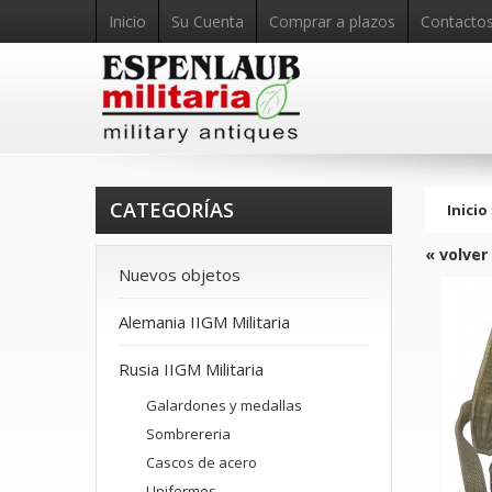
Inicio
Su Cuenta
Comprar a plazos
Contacto
CATEGORÍAS
Inicio
« volver
Nuevos objetos
Alemania IIGM Militaria
Rusia IIGM Militaria
Galardones y medallas
Sombrereria
Cascos de acero
Uniformes