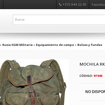
+372 644 22 00
s
Favoritos
»
Rusia IIGM Militaria
»
Equipamiento de campo
»
Bolsas y fundas
MOCHILA RK
CÓDIGO:
RF948
NO DISPO