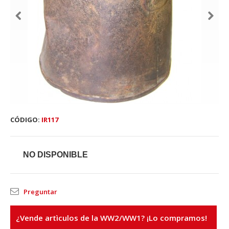
CÓDIGO:
IR117
NO DISPONIBLE
Preguntar
¿Vende artìculos de la WW2/WW1? ¡Lo compramos!