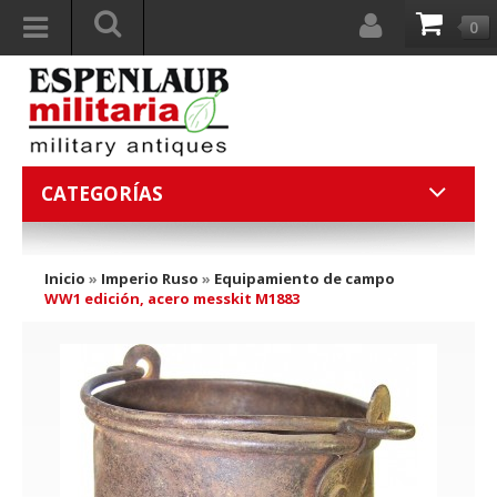
0
CATEGORÍAS
Inicio
»
Imperio Ruso
»
Equipamiento de campo
WW1 edición, acero messkit M1883