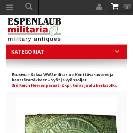
0
KATEGORIAT
Etusivu
»
Saksa WW2 militaria
»
Kenttävarusteet ja
kenttätarvikkeet
»
Vyöt ja vyönsoljet
3rd Reich Heeres paraati 2 kpl, teräs ja alu keskisolki.