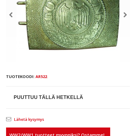
TUOTEKOODI:
AR522
PUUTTUU TÄLLÄ HETKELLÄ
Lähetä kysymys
WW2/WW1 tuotteet myynniksi? Ostamme!