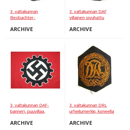
3. valtakunnan
3. valtakunnan DAF
Beobachter-
villainen sivuhattu
Bordschuetzen
ARCHIVE
ARCHIVE
Abzeichen, kirjailtu versio
3. valtakunnan DAF-
3. valtakunnan DRL
banneri, puuvillaa,
urheilumerkki, koneella
yksipuolinen. Koko 250x
kirjailtu BeVo-versio
ARCHIVE
ARCHIVE
80 cm.