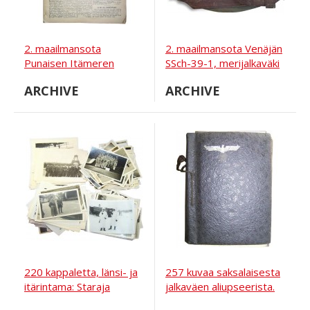
2. maailmansota
2. maailmansota Venäjän
Punaisen Itämeren
SSch-39-1, merijalkaväki
laivaston sanomalehti,
tai laivasto
ARCHIVE
ARCHIVE
20.2.1943.
220 kappaletta, länsi- ja
257 kuvaa saksalaisesta
itärintama: Staraja
jalkaväen aliupseerista.
Russa, Ilmen see,
Puola ja Ukraina