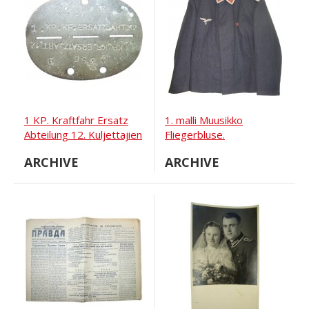
1 KP. Kraftfahr Ersatz
1. malli Muusikko
Abteilung 12. Kuljettajien
Fliegerbluse.
yksiköiden tunniste
ARCHIVE
ARCHIVE