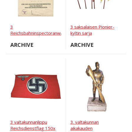
3
3 saksalaisen Pionier-
Reichsbahninspectoranwärterille
kyltin sarja
myönnetty
ARCHIVE
ARCHIVE
valtakunnallinen todistus
ammatillisesta kasvusta.
3 valtakunnanlippu
3. valtakunnan
Reichsdienstflag 150x
aikakauden