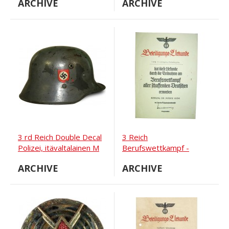
ARCHIVE
ARCHIVE
Novgorod.
3 rd Reich Double Decal
3 Reich
Polizei, itävaltalainen M
Berufswettkampf -
16 teräskypärä.
todistus kilpailun
ARCHIVE
ARCHIVE
voittajalle