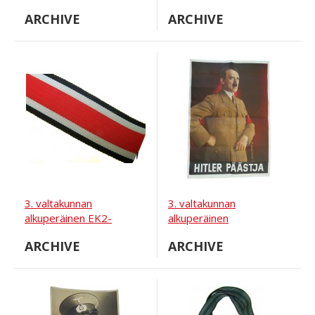
250 cm
pronssiveistos
ARCHIVE
ARCHIVE
saksalaisesta sotilaasta,
jolla on potkuri
kädessään.
3. valtakunnan
3. valtakunnan
alkuperäinen EK2-
alkuperäinen
ristinauha
propagandajuliste
ARCHIVE
ARCHIVE
Hitlerin kanssa