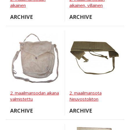
aikainen
aikainen, villainen
neuvostoliittolainen
sotilashattu M 35.
ARCHIVE
ARCHIVE
RKKA-solki.
2. maailmansodan aikana
2. maailmansota
valmistettu
Neuvostoliiton
kaasunaamaripussi
venäläinen RKKA-solki,
ARCHIVE
ARCHIVE
SchM-tyyppisille
1941
kaasunaamareille ja
vastaaville.