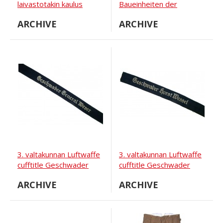
laivastotakin kaulus
Baueinheiten der
Luftwaffe kaulalappu,
ARCHIVE
ARCHIVE
musta
3. valtakunnan Luftwaffe
3. valtakunnan Luftwaffe
cufftitle Geschwader
cufftitle Geschwader
General Wever
Horst Wessel
ARCHIVE
ARCHIVE