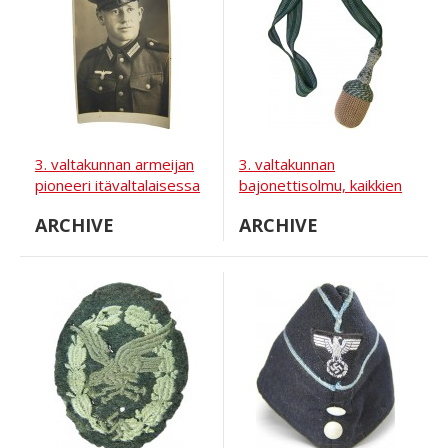
3. valtakunnan armeijan
3. valtakunnan
pioneeri itävaltalaisessa
bajonettisolmu, kaikkien
tunikassa kuva
palvelushaarojen osalta.
ARCHIVE
ARCHIVE