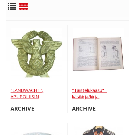
"LANDWACHT",
"Taistelukaasu" -
APUPOLIISIN
käsikirja/kirja.
LIPPALAKKI, KOTKA
Kaasunaamarit,
ARCHIVE
ARCHIVE
taistelukaasupommit,
suojapuvut,
hevoskaasunaamarit,
taktiset... Vuosi 1928.