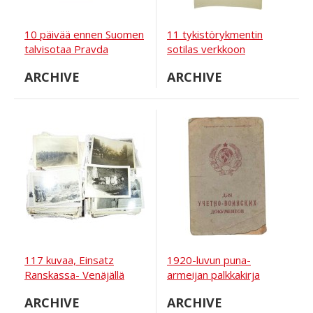
10 päivää ennen Suomen
11 tykistörykmentin
talvisotaa Pravda
sotilas verkkoon
neuvostoliittolainen
pukeutuneena
ARCHIVE
ARCHIVE
sanomalehti 18.
päivämuotokuva
marraskuuta 1939 vuosi
studiossa.
117 kuvaa, Einsatz
1920-luvun puna-
Ranskassa- Venäjällä
armeijan palkkakirja
ARCHIVE
ARCHIVE