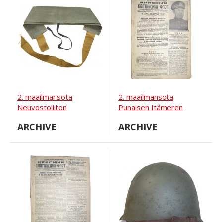
2. maailmansota
2. maailmansota
Neuvostoliiton
Punaisen Itämeren
venäläinen RKKA-solki,
laivaston sanomalehti,
ARCHIVE
ARCHIVE
1942
16.2.1943.