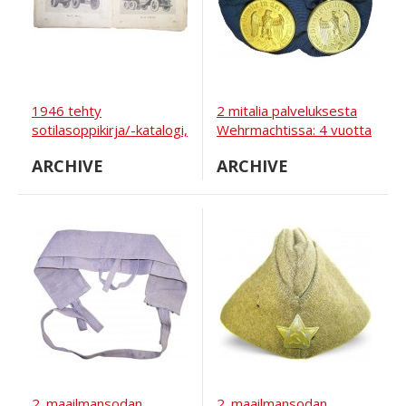
1946 tehty
2 mitalia palveluksesta
sotilasoppikirja/-katalogi,
Wehrmachtissa: 4 vuotta
toisen maailmansodan
ja 12 vuotta.
ARCHIVE
ARCHIVE
aikainen neuvostoliitto ja
liittoutuneet/lend-lease-
ajoneuvot.
2. maailmansodan
2. maailmansodan