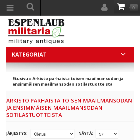
0
KATEGORIAT
Etusivu
»
Arkisto parhaista toisen maailmansodan ja
ensimmäisen maailmansodan sotilastuotteista
ARKISTO PARHAISTA TOISEN MAAILMANSODAN
JA ENSIMMÄISEN MAAILMANSODAN
SOTILASTUOTTEISTA
JÄRJESTYS:
NÄYTÄ: