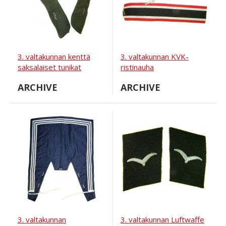
3. valtakunnan kenttä
3. valtakunnan KVK-
saksalaiset tunikat
ristinauha
kauluksen aluskatteen
ARCHIVE
ARCHIVE
aluskate
3. valtakunnan
3. valtakunnan Luftwaffe