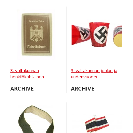
3. valtakunnan
3. valtakunnan joulun ja
henkilökohtainen
uudenvuoden
henkilökirja työnantajalle
kynttilänjalka
ARCHIVE
ARCHIVE