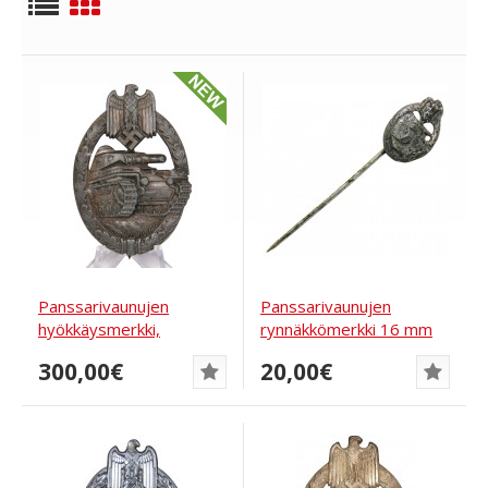
Panssarivaunujen
Panssarivaunujen
hyökkäysmerkki,
rynnäkkömerkki 16 mm
pronssinen, Junker,...
pienoiskoossa
300,00€
20,00€