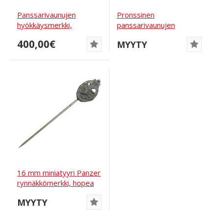
Panssarivaunujen
Pronssinen
hyökkäysmerkki,
panssarivaunujen
pronssia, tuntematon
hyökkäysmerkki Karl
400,00€
MYYTY
EWE
Wurster
16 mm miniatyyri Panzer
rynnäkkömerkki, hopea
MYYTY