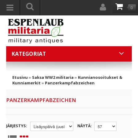
0
KATEGORIAT
Etusivu
»
Saksa WW2 militaria
»
Kunnianosoitukset &
Kunniamerkit
»
Panzerkampfabzeichen
PANZERKAMPFABZEICHEN
JÄRJESTYS:
NÄYTÄ: