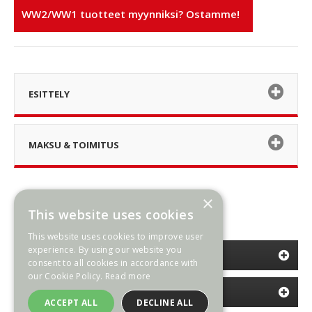
WW2/WW1 tuotteet myynniksi? Ostamme!
ESITTELY
MAKSU & TOIMITUS
×
This website uses cookies
This website uses cookies to improve user
experience. By using our website you
KATEGORIAT
consent to all cookies in accordance with
our Cookie Policy.
Read more
INFORMATION
ACCEPT ALL
DECLINE ALL