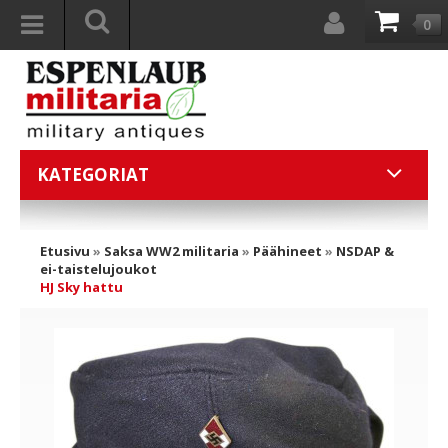
0
KATEGORIAT
Etusivu
»
Saksa WW2 militaria
»
Päähineet
»
NSDAP &
ei-taistelujoukot
HJ Sky hattu