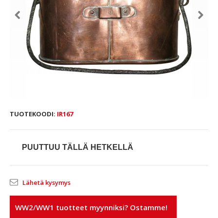
TUOTEKOODI:
IR167
PUUTTUU TÄLLÄ HETKELLÄ
Lähetä kysymys
WW2/WW1 tuotteet myynniksi? Ostamme!