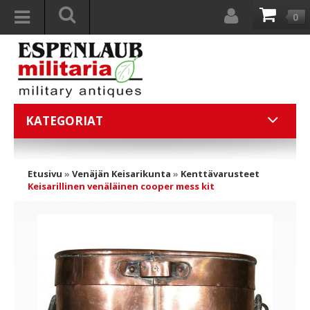
0
KATEGORIAT
Etusivu
»
Venäjän Keisarikunta
»
Kenttävarusteet
Keisarillinen venäläinen cooper mess kit