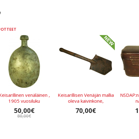
e
UOTTEET
Keisarillinen venäläinen ,
Keisarillisen Venäjän mallia
NSDAP:n 
1905 vuosiluku
oleva kaivinkone,
n
alumiinipannu
valmistettu Neuvosto-
50,00€
70,00€
1
Venäjällä.
80,00€