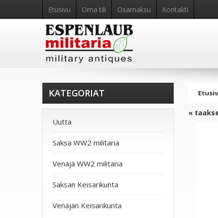
Etusivu
Oma tili
Osamaksu
Kontakti
KATEGORIAT
Etusi
« taaks
Uutta
Saksa WW2 militaria
Venäjä WW2 militaria
Saksan Keisarikunta
Venäjän Keisarikunta