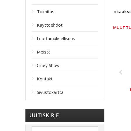
Toimitus
« taaks
Käyttöehdot
MUUT T
Luottamuksellisuus
Meistä
Ciney Show
Kontakti
Sivustokartta
UUTISKIRJE