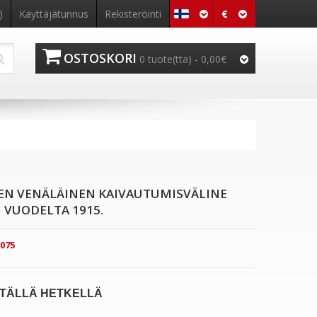
€
)
Käyttäjätunnus
Rekisteröinti
OSTOSKORI
0 tuote(tta) - 0,00€
NEN VENÄLÄINEN KAIVAUTUMISVÄLINE
 VUODELTA 1915.
075
TÄLLÄ HETKELLÄ