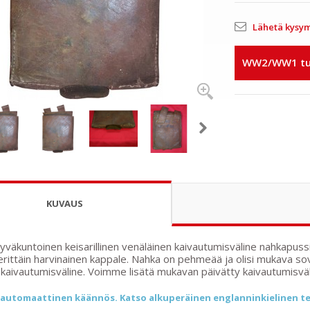
Lähetä kysy
WW2/WW1 tuo
KUVAUS
 hyväkuntoinen keisarillinen venäläinen kaivautumisväline nahkapus
 erittäin harvinainen kappale. Nahka on pehmeää ja olisi mukava so
kaivautumisväline. Voimme lisätä mukavan päivätty kaivautumisvälin
automaattinen käännös. Katso alkuperäinen englanninkielinen te