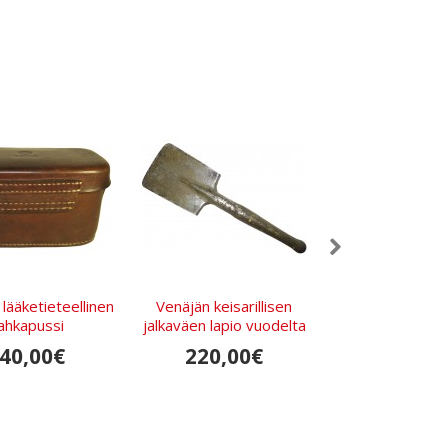
lääketieteellinen
Venäjän keisarillisen
RKKA Suojus 
ahkapussi
jalkaväen lapio vuodelta
kaivinkonetta va
1915
1941
40,00€
220,00€
60,00