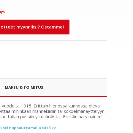
mys
tteet myynniksi? Ostamme!
MAKSU & TOIMITUS
si vuodelta 1915. Erittäin hienossa kunnossa oleva
vittaa mihinkään mannekiiniin tai kokoelmanäyttelyyn,
e tähän pussiin ylimääräistä . Erittäin harvinainen!
ksti napsauttamalla tätä >>