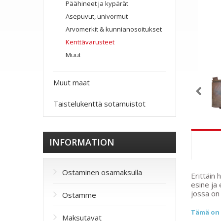
Päähineet ja kypärät
Asepuvut, univormut
Arvomerkit & kunnianosoitukset
Kenttävarusteet
Muut
Muut maat
Taistelukenttä sotamuistot
INFORMATION
Ostaminen osamaksulla
Erittäin
esine ja
jossa on 
Ostamme
Tämä on 
Maksutavat