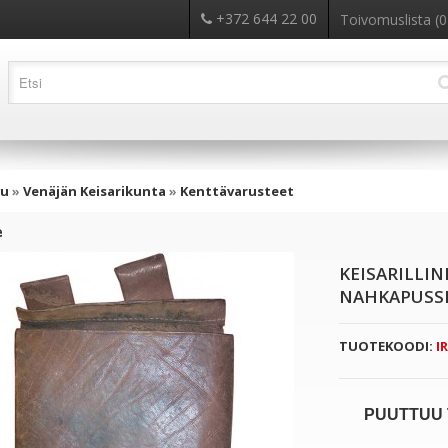
+372 644 22 00
Toivomuslista (0
vu
»
Venäjän Keisarikunta
»
Kenttävarusteet
e
KEISARILLI
NAHKAPUSSI
TUOTEKOODI:
IR
PUUTTUU 