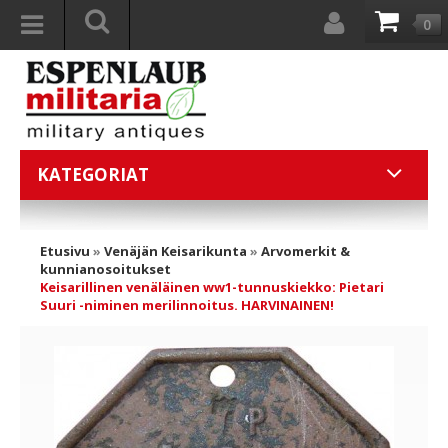
0
KATEGORIAT
Etusivu
»
Venäjän Keisarikunta
»
Arvomerkit &
kunnianosoitukset
Keisarillinen venäläinen ww1-tunnuskiekko: Pietari
Suuri -niminen merilinnoitus. HARVINAINEN!