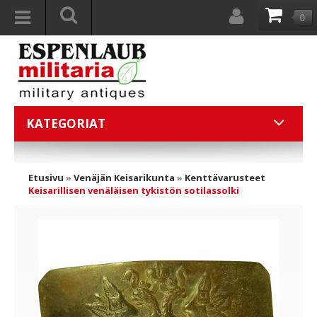
0
KATEGORIAT
Etusivu
»
Venäjän Keisarikunta
»
Kenttävarusteet
Keisarillisen venäläisen tykistön sotilassolki