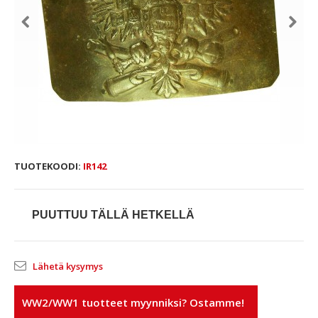
TUOTEKOODI:
IR142
PUUTTUU TÄLLÄ HETKELLÄ
Lähetä kysymys
WW2/WW1 tuotteet myynniksi? Ostamme!