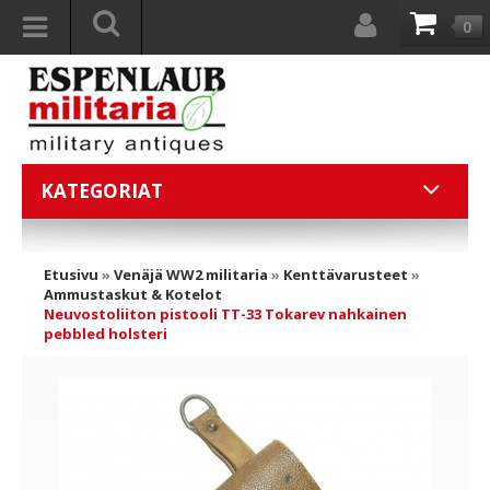
0
KATEGORIAT
Etusivu
»
Venäjä WW2 militaria
»
Kenttävarusteet
»
Ammustaskut & Kotelot
Neuvostoliiton pistooli TT-33 Tokarev nahkainen
pebbled holsteri