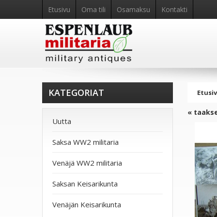
Etusivu
Oma tili
Osamaksu
Kontakti
KATEGORIAT
Etusi
« taaks
Uutta
Saksa WW2 militaria
Venäjä WW2 militaria
Saksan Keisarikunta
Venäjän Keisarikunta