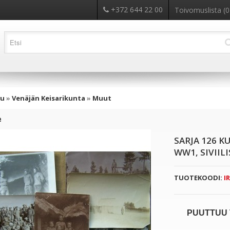
+372 644 22 00
Toivomuslista (0
vu
»
Venäjän Keisarikunta
»
Muut
e
SARJA 126 K
WW1, SIVIIL
TUOTEKOODI:
IR
PUUTTUU 