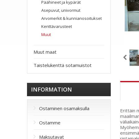
Päähineet ja kypärät
Asepuvut, univormut
Arvomerkit & kunnianosoitukset
Kenttävarusteet
Muut
Muut maat
Taistelukenttä sotamuistot
INFORMATION
Ostaminen osamaksulla
Erittäin 
maailman
väliaikai
Ostamme
Myöhemmi
ensimmäi
Maksutavat
rintamaku