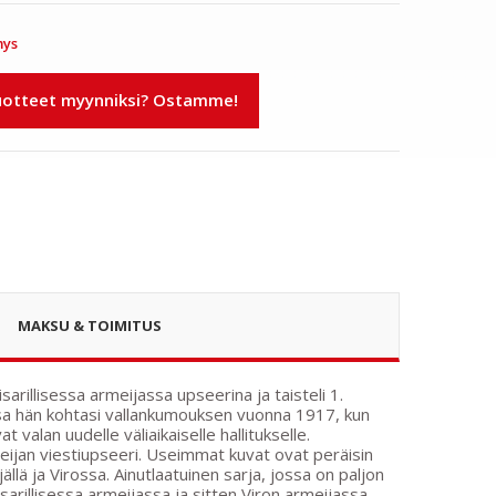
mys
tteet myynniksi? Ostamme!
MAKSU & TOIMITUS
sarillisessa armeijassa upseerina ja taisteli 1.
ssa hän kohtasi vallankumouksen vuonna 1917, kun
t valan uudelle väliaikaiselle hallitukselle.
eijan viestiupseeri. Useimmat kuvat ovat peräisin
lä ja Virossa. Ainutlaatuinen sarja, jossa on paljon
sarillisessa armeijassa ja sitten Viron armeijassa.