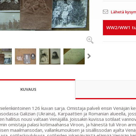
Lähetä kysy
WW2/WW1 tuo
KUVAUS
mielenkiintoinen 126 kuvan sarja. Omistaja palveli ensin Venäjän kei
sodassa Galizian (Ukraina), Karpaattien ja Romanian alueella, jo
nen hallitus nousi valtaan Venäjällä. Joissakin kuvissa sotilaat vannova
n omistaja palasi kotimaahansa Viroon, ja hänestä tuli Viron arm
sen maailmansodan, vallankumouksen ja sisällissodan ajalta Venäjäl
via, sotilaskoulukuvia, sotilaiden jokapäiväistä elämää Venäjän kei