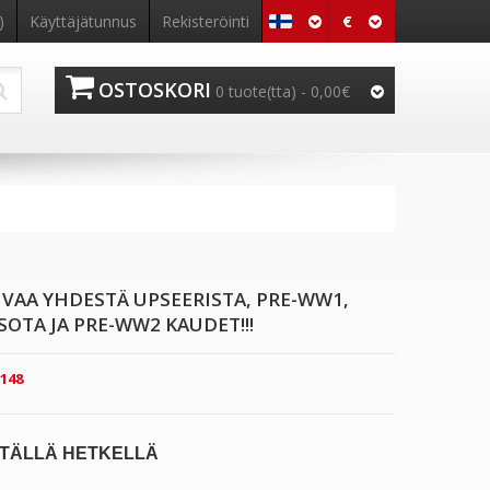
€
)
Käyttäjätunnus
Rekisteröinti
OSTOSKORI
0 tuote(tta) - 0,00€
UVAA YHDESTÄ UPSEERISTA, PRE-WW1,
ISOTA JA PRE-WW2 KAUDET!!!
148
TÄLLÄ HETKELLÄ