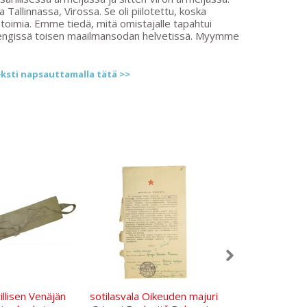
a Tallinnassa, Virossa. Se oli piilotettu, koska
oimia. Emme tiedä, mitä omistajalle tapahtui
i hengissä toisen maailmansodan helvetissä. Myymme
ksti napsauttamalla tätä >>
illisen Venäjän
sotilasvala Oikeuden majuri
Venäjän keisar