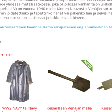
ikki yhdessä metallilaatikossa, joka oli piilossa vanhan talon ullakoll
 pelkäsi Viron vuonna 1940 miehittäneen Neuvosto-Venäjän sortot
n: pidätettiinkö ja tapettiinko hänet vai pakeniko hän ja selvis
isena kuin se on laatikossa ja kaikkine sisältöineen.
automaattinen käännös. Katso alkuperäinen englanninkielinen te
e
UOTTEET
WW2 NAVY tai Navy
Keisarillisen Venäjän mallia
Keisar