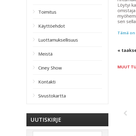
Löytyi ka
omistaja
Toimitus
myöhemmi
sen sella
Käyttöehdot
Tämä on 
Luottamuksellisuus
« taaks
Meistä
MUUT T
Ciney Show
Kontakti
Sivustokartta
UUTISKIRJE