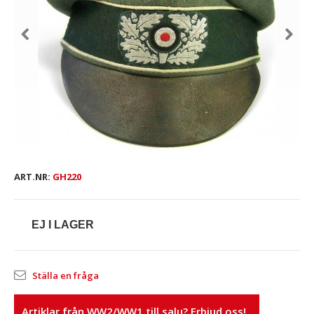
ART.NR:
GH220
EJ I LAGER
Ställa en fråga
Artiklar från WW2/WW1 till salu? Erbjud oss!