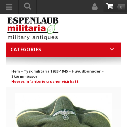
0
CATEGORIES
Hem
»
Tysk militaria 1933-1945
»
Huvudbonader
»
Skärmmössor
Heeres Infanterie crusher visirhatt