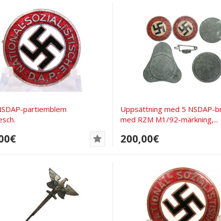
 NSDAP-partiemblem
Uppsättning med 5 NSDAP-br
esch.
med RZM M1/92-märkning,...
00€
200,00€