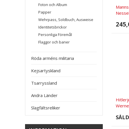
Foton och Album
Mannsc
Papper
Nesse
Wehrpass, Soldbuch, Ausweise
245,
Identitetsbrickor
Personliga Föremål
Flaggor och baner
Röda arméns militaria
Kejsartyskland
Tsarryssland
Andra Länder
Hitler
Werner
Slagfältsreliker
SÅL