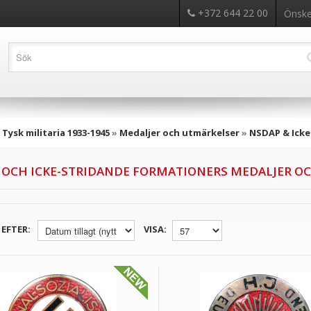
+372 644 22 00
Önskel
»
Tysk militaria 1933-1945
»
Medaljer och utmärkelser
»
NSDAP & Icke
 OCH ICKE-STRIDANDE FORMATIONERS MEDALJER OC
EFTER:
VISA: