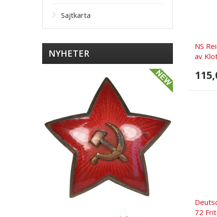
Sajtkarta
NS Rei
NYHETER
av Klo
115,
Deuts
72 Fri