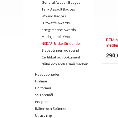
General Assault Badges
Tank Assault Badges
Wound Badges
Luftwaffe Awards
Kriegsmarine Awards
Medaljer och Ordnar
RZM M
NSDAP & Icke-Stridande
medlem
Släpspännen och band
290,
Certifikat och Dokument
Nålar och andra små märken
Huvudbonader
Hjälmar
Uniformer
SS Föremål
Insignier
Bälten och Spännen
Utrustning