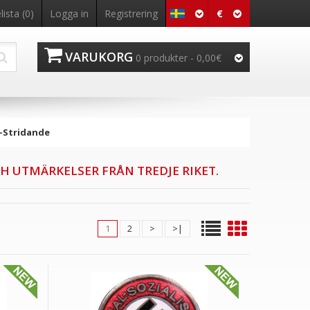
€
ista (0)
Logga in
Registrering
VARUKORG
0 produkter - 0,00€
-Stridande
H UTMÄRKELSER FRÅN TREDJE RIKET.
1
2
>
>|