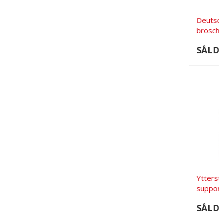
Deutsc
brosc
SÅL
Ytters
suppor
SÅL