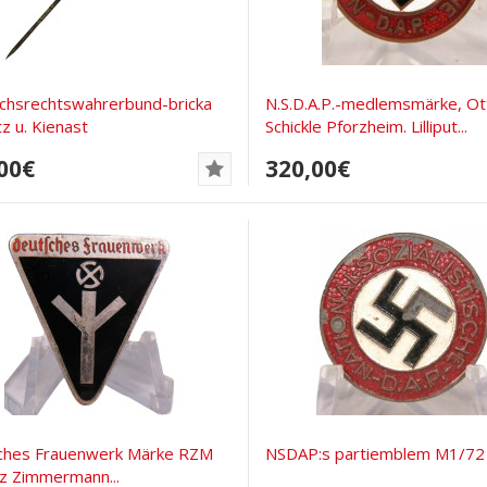
chsrechtswahrerbund-bricka
N.S.D.A.P.-medlemsmärke, Ot
tz u. Kienast
Schickle Pforzheim. Lilliput...
00€
320,00€
ches Frauenwerk Märke RZM
NSDAP:s partiemblem M1/7
tz Zimmermann...