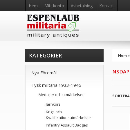
Hem
Mitt konto
Avbetalning
Kontakt
KATEGORIER
Hem
NSDAP
Nya Föremål
Tysk militaria 1933-1945
Medaljer och utmärkelser
SORTERA 
Järnkors
Krigs och
Kvalifikationsutmärkelser
Infantry Assault Badges