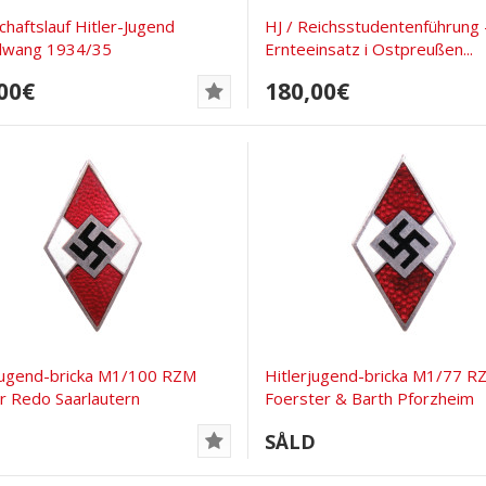
haftslauf Hitler-Jugend
HJ / Reichsstudentenführung 
lwang 1934/35
Ernteeinsatz i Ostpreußen...
00€
180,00€
jugend-bricka M1/100 RZM
Hitlerjugend-bricka M1/77 R
 Redo Saarlautern
Foerster & Barth Pforzheim
D
SÅLD