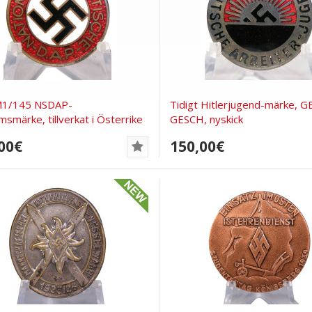
1/145 NSDAP-
Tidigt Hitlerjugend-märke, GE
smärke, tillverkat i Österrike
GESCH, nyskick
00€
150,00€