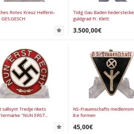
hes Rotes Kreuz Helferin-
Tidig Gau Baden hederstecke
h GES.GESCH
guldgrad Fr. Klett
3.500,00€
D
t sällsynt Tredje rikets
NS-Frauenschafts medlemsm
termärke "NUN ERST...
8:e formen
45,00€
D