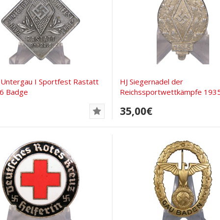
 Untergau I Sportfest Rastatt
HJ Siegernadel der
.6 Badge
Reichssportwettkämpfe 193
35,00€
D