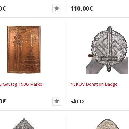
0€
110,00€
u Gautag 1938 Märke
NSKOV Donation Badge
0€
SÅLD