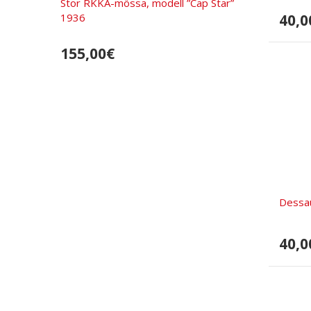
Stor RKKA-mössa, modell ”Cap Star”
40,0
1936
155,00€
Dessa
40,0