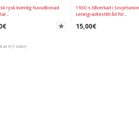
isk rysk kvinnlig huvudbonad
1930 s tillverkad i Sovjetunio
tär...
Leningradtextiltråd för...
0€
15,00€
 6 av 6 (1 sidor)