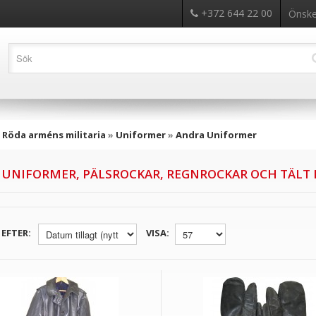
+372 644 22 00
Önskel
»
Röda arméns militaria
»
Uniformer
»
Andra Uniformer
 UNIFORMER, PÄLSROCKAR, REGNROCKAR OCH TÄLT 
EFTER:
VISA: