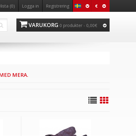
€
ista (0)
Logga in
Registrering
VARUKORG
0 produkter - 0,00€
MED MERA.