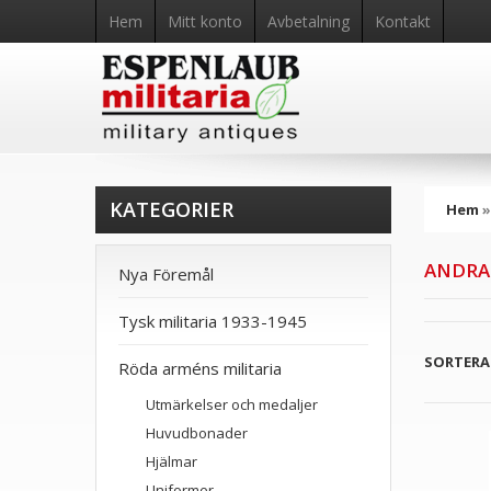
Hem
Mitt konto
Avbetalning
Kontakt
KATEGORIER
Hem
ANDRA
Nya Föremål
Tysk militaria 1933-1945
SORTERA 
Röda arméns militaria
Utmärkelser och medaljer
Huvudbonader
Hjälmar
Uniformer