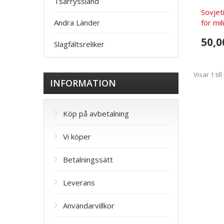
Tsarryssland
Sovjet
för mili
Andra Länder
50,0
Slagfältsreliker
Visar 1 till
INFORMATION
Köp på avbetalning
Vi köper
Betalningssätt
Leverans
Användarvillkor