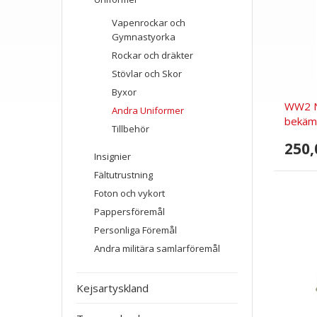
Vapenrockar och
Gymnastyorka
Rockar och dräkter
Stövlar och Skor
Byxor
WW2 NA
Andra Uniformer
bekäm
Tillbehör
250,
Insignier
Fältutrustning
Foton och vykort
Pappersföremål
Personliga Föremål
Andra militära samlarföremål
Kejsartyskland