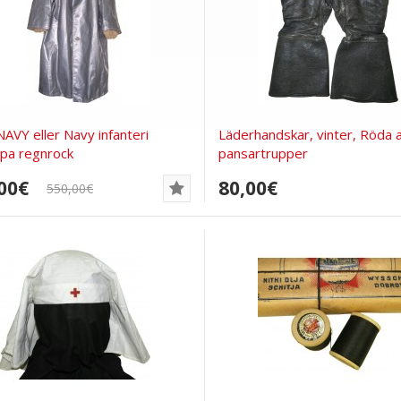
VY eller Navy infanteri
Läderhandskar, vinter, Röda
pa regnrock
pansartrupper
00€
80,00€
550,00€