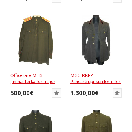
Officerare M 43
M 35 RKKA
gimnasterka för major
Pansartruppsuniform för
av...
underofficerare
500,00€
1.300,00€