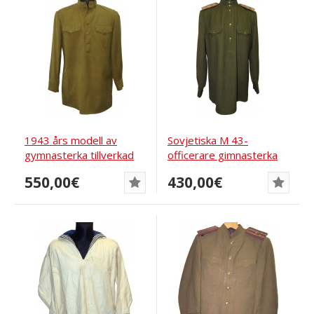
1943 års modell av
Sovjetiska M 43-
gymnasterka tillverkad
officerare gimnasterka
av importerad...
för major av...
550,00€
430,00€