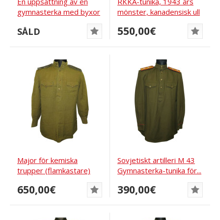
En uppsättning av en
RKKA-tunika, 1943 års
gymnasterka med byxor
mönster, kanadensisk ull
av amerikansk...
550,00€
SÅLD
Major för kemiska
Sovjetiskt artilleri M 43
trupper (flamkastare)
Gymnasterka-tunika för...
M43 gymnasterka
650,00€
390,00€