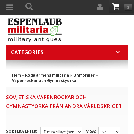
0
CATEGORIES
Hem
»
Röda arméns militaria
»
Uniformer
»
Vapenrockar och Gymnastyorka
SOVJETISKA VAPENROCKAR OCH
GYMNASTYORKA FRÅN ANDRA VÄRLDSKRIGET
SORTERA EFTER:
VISA: