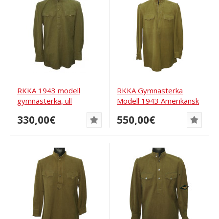
RKKA 1943 modell
RKKA Gymnasterka
gymnasterka, ull
Modell 1943 Amerikansk
ull
330,00€
550,00€