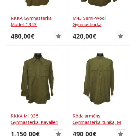
RKKA Gymnasterka
M43 Semi-Wool
Modell 1943
Gymnastiorka
480,00€
420,00€
RKKA M1935
Röda arméns
Gymnasterka. Kavalleri
Gymnasterka-tunika, M
eller signaltrupper
43, för infanteri, med...
1.150,00€
490,00€