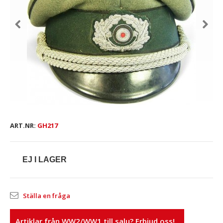
ART.NR:
GH217
EJ I LAGER
Ställa en fråga
Artiklar från WW2/WW1 till salu? Erbjud oss!