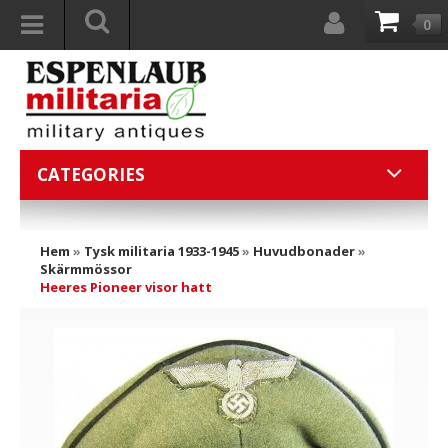
0
CATEGORIES
Hem
»
Tysk militaria 1933-1945
»
Huvudbonader
»
Skärmmössor
Heeres Pioneer visor hatt