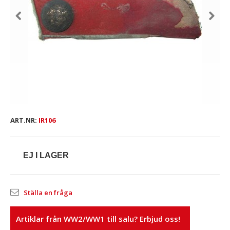
ART.NR:
IR106
EJ I LAGER
Ställa en fråga
Artiklar från WW2/WW1 till salu? Erbjud oss!