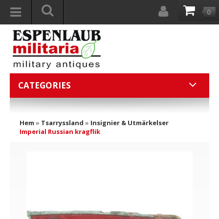
0
CATEGORIES
Hem
»
Tsarryssland
»
Insignier & Utmärkelser
Imperial Russian kragflik