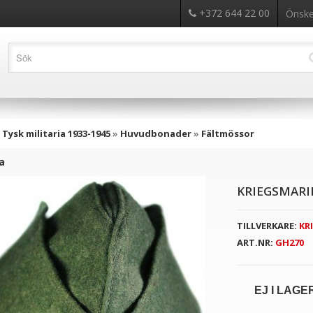
+372 644 22 00
Önskel
»
Tysk militaria 1933-1945
»
Huvudbonader
»
Fältmössor
ka
KRIEGSMARI
TILLVERKARE:
KR
ART.NR:
GH270
EJ I LAGE