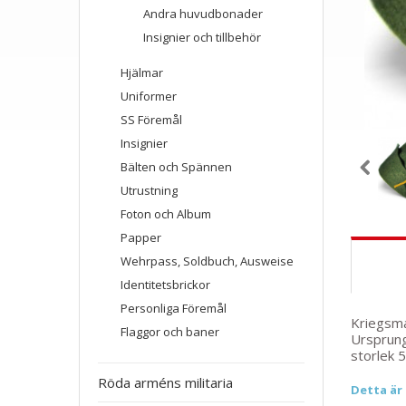
Andra huvudbonader
Insignier och tillbehör
Hjälmar
Uniformer
SS Föremål
Insignier
Bälten och Spännen
Utrustning
Foton och Album
Papper
Wehrpass, Soldbuch, Ausweise
Identitetsbrickor
Personliga Föremål
Kriegsmar
Flaggor och baner
Ursprungl
storlek 5
Röda arméns militaria
Detta är