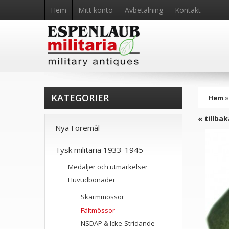
Hem
Mitt konto
Avbetalning
Kontakt
KATEGORIER
Hem
« tillba
Nya Föremål
Tysk militaria 1933-1945
Medaljer och utmärkelser
Huvudbonader
Skärmmössor
Fältmössor
NSDAP & Icke-Stridande