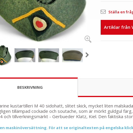
Ställa en frå
Artiklar från
BESKRIVNING
ine kustartilleri M 40 sidohatt, slitet skick, mycket liten malskad
igen tillämpad cockade och soutache, som är mörkt guldgul färg, i 
4 och tillverkningsmärkt - Gerbueder Klatz, Kiel. Den faktiska sto
 en maskinöversättning. För att se originaltexten på engelska klic