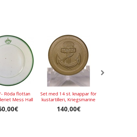
 Röda flottan
Set med 14 st. knappar för
Wehrmacht tuni
lleriet Mess Hall
kustartilleri, Kriegsmarine
1940
tallrik
60,00€
140,00€
1.980,