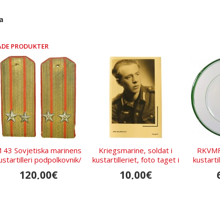
ka
ADE PRODUKTER
 43 Sovjetiska marinens
Kriegsmarine, soldat i
RKVMF-
ustartilleri podpolkovnik/
kustartilleriet, foto taget i
kustarti
Överste- och
Lettland
120,00€
10,00€
löjtnantskulderbrädor