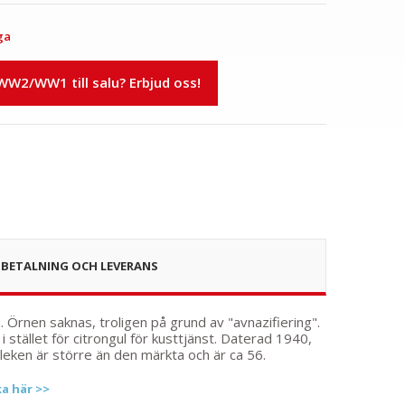
ga
 WW2/WW1 till salu? Erbjud oss!
BETALNING OCH LEVERANS
a. Örnen saknas, troligen på grund av "avnazifiering".
stället för citrongul för kusttjänst. Daterad 1940,
rleken är större än den märkta och är ca 56.
ka här >>