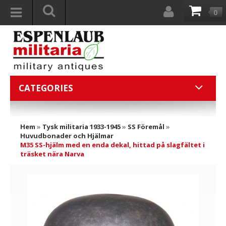
0
CATEGORIES
Hem
»
Tysk militaria 1933-1945
»
SS Föremål
»
Huvudbonader och Hjälmar
M35 SS-hjälm med en enda dekal, hittad på slagfältet i
träsket nära Narva