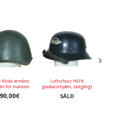
9 Röda arméns
Luftschutz NSFK
Tysk M40 hjä
älm för marinen
gladiatorhjälm, slutgiltigt
Östfronten ka
mönster
90,00€
1.850,
SÅLD