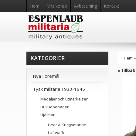
Hem
Mitt konto
Avbetalning
Kontakt
KATEGORIER
Hem
« tillba
Nya Föremål
Tysk militaria 1933-1945
Medaljer och utmärkelser
Huvudbonader
Hjälmar
Heer & Kriegsmarine
Luftwaffe