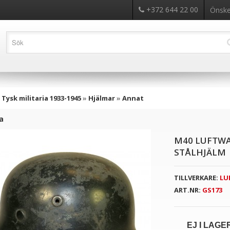
+372 644 22 00
Önskel
»
Tysk militaria 1933-1945
»
Hjälmar
»
Annat
ka
M40 LUFTWA
STÅLHJÄLM
TILLVERKARE:
LU
ART.NR:
GS173
EJ I LAGE