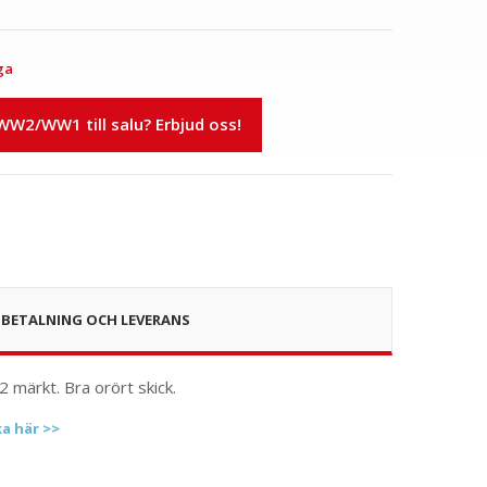
ga
 WW2/WW1 till salu? Erbjud oss!
BETALNING OCH LEVERANS
 märkt. Bra orört skick.
ka här >>