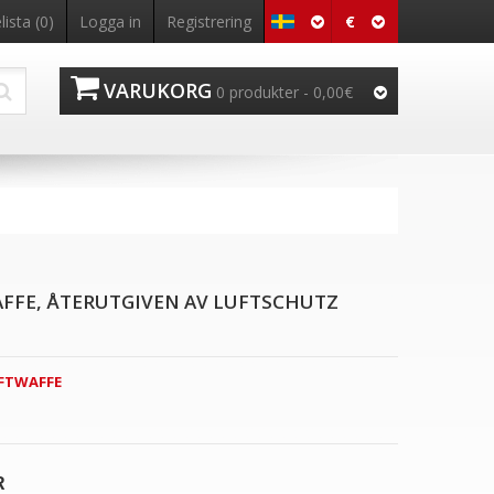
€
ista (0)
Logga in
Registrering
VARUKORG
0 produkter - 0,00€
FFE, ÅTERUTGIVEN AV LUFTSCHUTZ
FTWAFFE
R