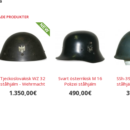
ka
ADE PRODUKTER
Tjeckoslovakisk WZ 32
Svart österrikisk M 16
SSh-3
stålhjälm - Wehrmacht
Polizei stålhjälm
stålhj
1.350,00€
490,00€
3