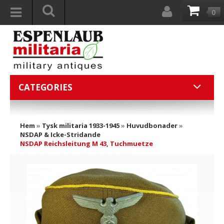
0
CATEGORIES
Hem
»
Tysk militaria 1933-1945
»
Huvudbonader
»
NSDAP & Icke-Stridande
NSDAP Reichsleitung M 43, Tuchmuetze