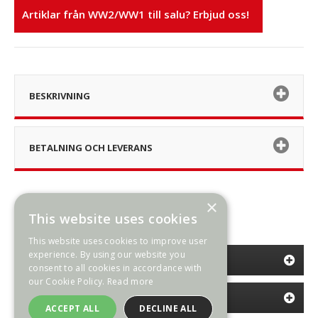
Artiklar från WW2/WW1 till salu? Erbjud oss!
BESKRIVNING
BETALNING OCH LEVERANS
×
This website uses cookies
This website uses cookies to improve user
experience. By using our website you
KATEGORIER
consent to all cookies in accordance with
our Cookie Policy.
Read more
INFORMATION
ACCEPT ALL
DECLINE ALL