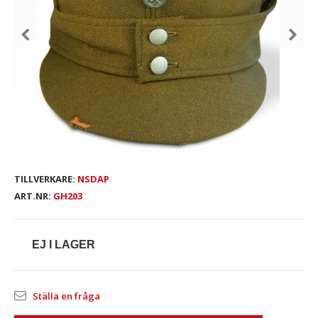
TILLVERKARE:
NSDAP
ART.NR:
GH203
EJ I LAGER
Ställa en fråga