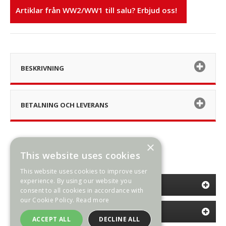
Artiklar från WW2/WW1 till salu? Erbjud oss!
BESKRIVNING
BETALNING OCH LEVERANS
×
This website uses cookies
This website uses cookies to improve user
experience. By using our website you
KATEGORIER
consent to all cookies in accordance with
our Cookie Policy.
Read more
INFORMATION
ACCEPT ALL
DECLINE ALL