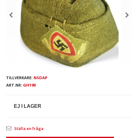
TILLVERKARE:
NSDAP
ART.NR:
GH190
EJ I LAGER
Ställa en fråga