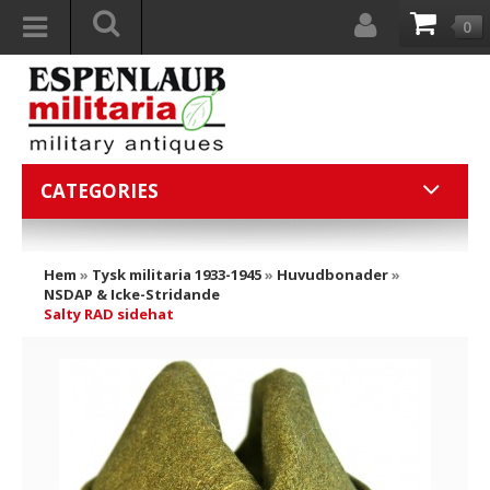
0
CATEGORIES
Hem
»
Tysk militaria 1933-1945
»
Huvudbonader
»
NSDAP & Icke-Stridande
Salty RAD sidehat