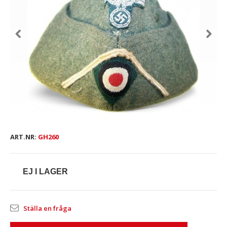
ART.NR:
GH260
EJ I LAGER
Ställa en fråga