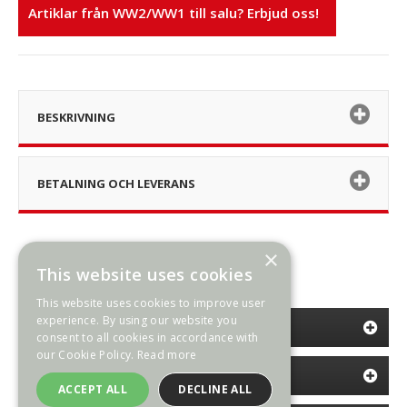
Artiklar från WW2/WW1 till salu? Erbjud oss!
BESKRIVNING
BETALNING OCH LEVERANS
×
This website uses cookies
This website uses cookies to improve user
experience. By using our website you
KATEGORIER
consent to all cookies in accordance with
our Cookie Policy.
Read more
INFORMATION
ACCEPT ALL
DECLINE ALL