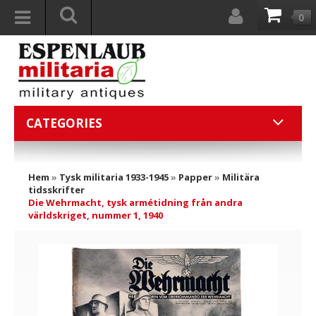
0
CATEGORIES
Hem
»
Tysk militaria 1933-1945
»
Papper
»
Militära
tidsskrifter
Die Wehrmacht, tysk armétidning från andra
världskriget, nummer 1, 1940