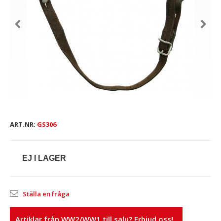
ART.NR:
GS306
EJ I LAGER
Ställa en fråga
Artiklar från WW2/WW1 till salu? Erbjud oss!