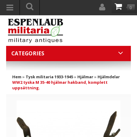
0
CATEGORIES
Hem
»
Tysk militaria 1933-1945
»
Hjälmar
»
Hjälmdelar
WW2 tyska M 35-40 hjälmar hakband, komplett
uppsättning.