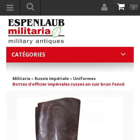
0
CATÉGORIES
Militaria
»
Russie impériale
»
Uniformes
Bottes d'officier impériales russes en cuir brun foncé