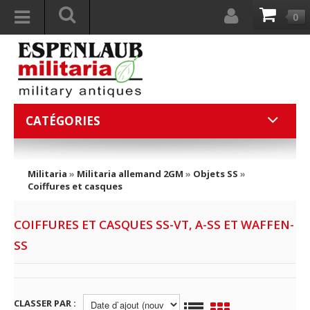
0
CATÉGORIES
Militaria
»
Militaria allemand 2GM
»
Objets SS
»
Coiffures et casques
COIFFURES ET CASQUES SS-VT, A-SS ET WAFFEN-
SS
CLASSER PAR :