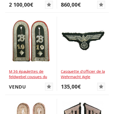
Tab (Collier...
2 100,00€
860,00€
M 36 épaulettes de
Casquette d'officier de la
feldwebel cousues du
Wehrmacht Aigle
19e bataillon...
135,00€
VENDU