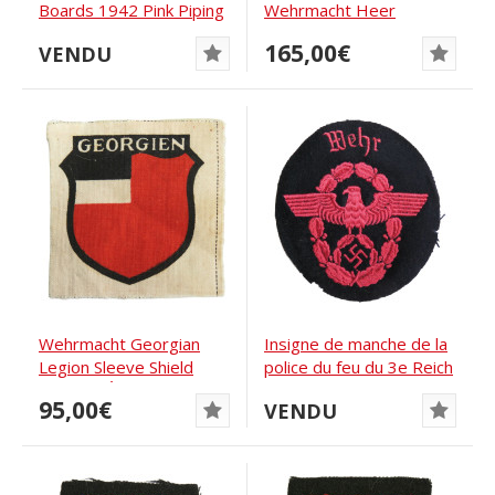
Boards 1942 Pink Piping
Wehrmacht Heer
for Panzertruppe...
Infantry Feldwebel
165,00€
VENDU
Wehrmacht Georgian
Insigne de manche de la
Legion Sleeve Shield
police du feu du 3e Reich
Printed (Écusson...
Wehr
95,00€
VENDU