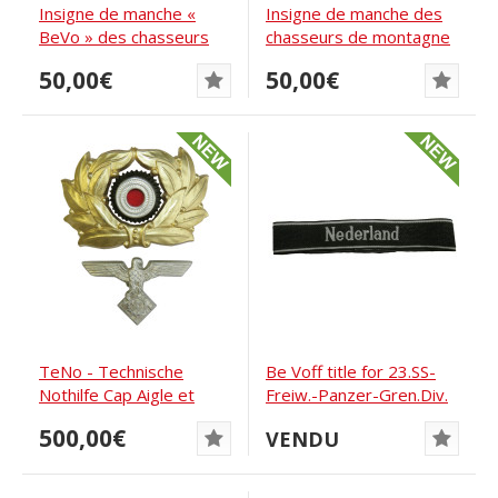
Insigne de manche «
Insigne de manche des
BeVo » des chasseurs
chasseurs de montagne
de montagne de...
de la Wehrmacht
50,00€
50,00€
TeNo - Technische
Be Voff title for 23.SS-
Nothilfe Cap Aigle et
Freiw.-Panzer-Gren.Div.
couronne de chêne...
"Nederland"...
500,00€
VENDU