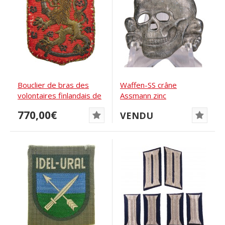
Bouclier de bras des
Waffen-SS crâne
volontaires finlandais de
Assmann zinc
la Waffen-SS...
770,00€
VENDU