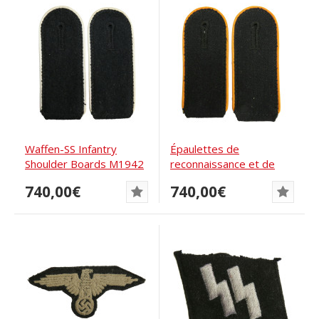
Waffen-SS Infantry
Épaulettes de
Shoulder Boards M1942
reconnaissance et de
Storage Find
cavalerie de la...
740,00€
740,00€