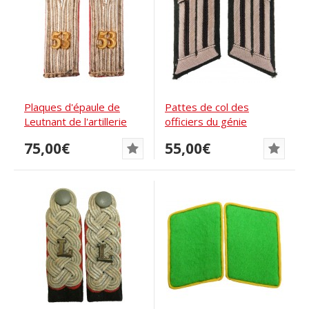
Plaques d'épaule de
Pattes de col des
Leutnant de l'artillerie
officiers du génie
Sew-In 53th...
75,00€
55,00€