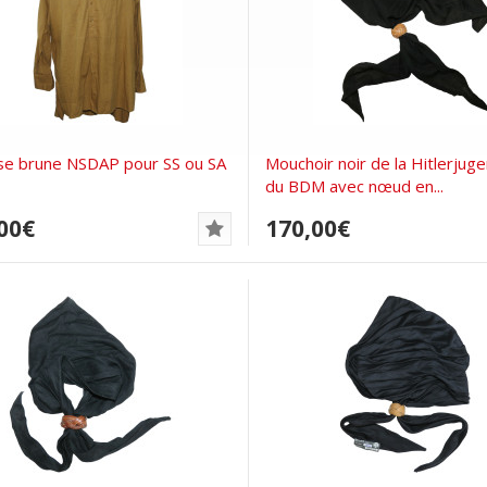
se brune NSDAP pour SS ou SA
Mouchoir noir de la Hitlerjug
du BDM avec nœud en...
00€
170,00€