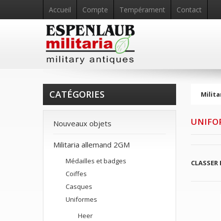
Accueil
Compte
Tempérament
Contact
CATÉGORIES
Milita
UNIFO
Nouveaux objets
Militaria allemand 2GM
Médailles et badges
CLASSER 
Coiffes
Casques
Uniformes
Heer