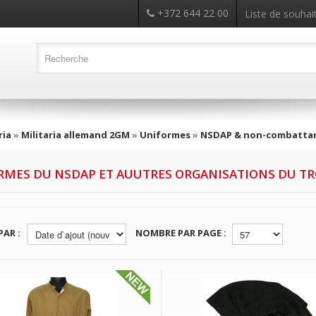
+372 644 22 00
Liste de souhait
ria
»
Militaria allemand 2GM
»
Uniformes
»
NSDAP & non-combatta
RMES DU NSDAP ET AUUTRES ORGANISATIONS DU TR
PAR :
NOMBRE PAR PAGE :