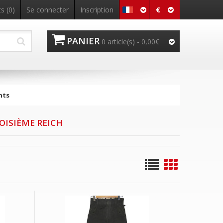
€
s (0)
Se connecter
Inscription
PANIER
0 article(s) - 0,00€
nts
OISIÈME REICH