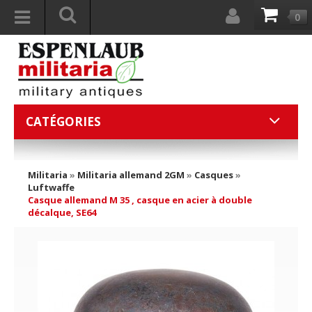
0
CATÉGORIES
Militaria
»
Militaria allemand 2GM
»
Casques
»
Luftwaffe
Casque allemand M 35 , casque en acier à double
décalque, SE64