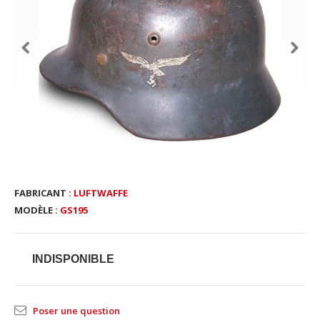
FABRICANT :
LUFTWAFFE
MODÈLE :
GS195
INDISPONIBLE
Poser une question