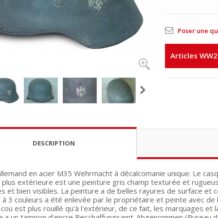
Poser une qu
Articles WW2
DESCRIPTION
llemand en acier M35 Wehrmacht à décalcomanie unique. Le casq
 la plus extérieure est une peinture gris champ texturée et rugu
s et bien visibles. La peinture a de belles rayures de surface et 
 à 3 couleurs a été enlevée par le propriétaire et peinte avec de l
ou est plus rouillé qu'à l'extérieur, de ce fait, les marquages et l
re a un tampon d'encre Beschaffungsamt-Abgenommen (Bureau d'ach