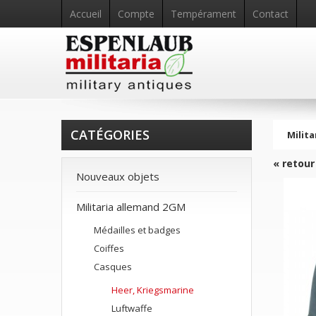
Accueil
Compte
Tempérament
Contact
CATÉGORIES
Milita
« retour
Nouveaux objets
Militaria allemand 2GM
Médailles et badges
Coiffes
Casques
Heer, Kriegsmarine
Luftwaffe