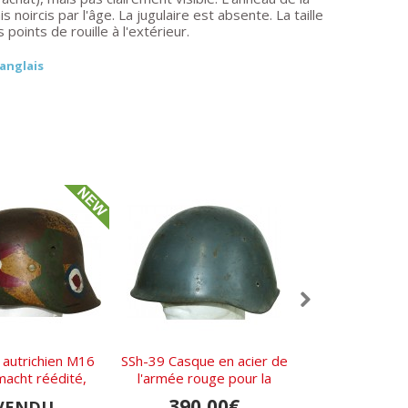
noircis par l'âge. La jugulaire est absente. La taille
oints de rouille à l'extérieur.
 anglais
autrichien M16
SSh-39 Casque en acier de
Casque allem
acht réédité,
l'armée rouge pour la
NS64 camouflage
age. Résistance
marine
l'Est
390,00€
1 850,
VENDU