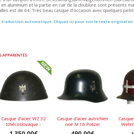
en aluminium et la partie en cuir de la doublure sont présents mais 
lles est de 64. Très beau casque d'occasion avec quelques petits p
 traduction automatique. Cliquez ici pour voir le texte original en
S APPARENTÉS
Casque d'acier WZ 32
Casque d'acier autrichien
Casque 
tchécoslovaque -
noir M 16 Polizei
Wehrm
Wehrmacht
camoufl
1 350,00€
490,00€