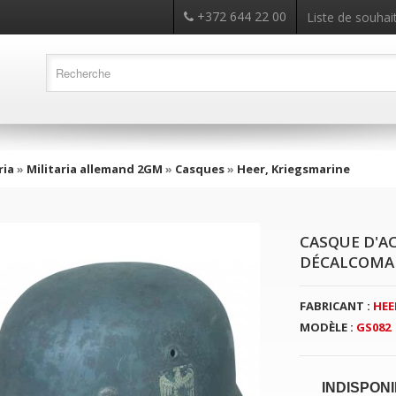
+372 644 22 00
Liste de souhait
ria
»
Militaria allemand 2GM
»
Casques
»
Heer, Kriegsmarine
CASQUE D'A
DÉCALCOMA
FABRICANT :
HEE
MODÈLE :
GS082
INDISPON