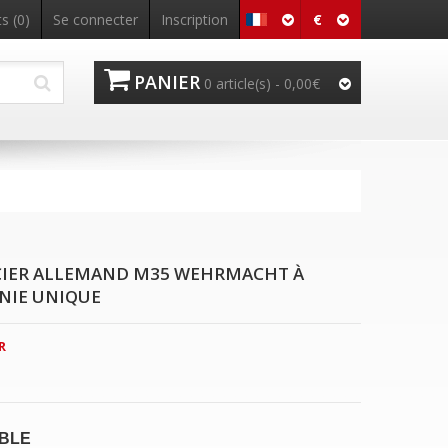
€
s (0)
Se connecter
Inscription
PANIER
0 article(s) - 0,00€
CIER ALLEMAND M35 WEHRMACHT À
NIE UNIQUE
R
IBLE