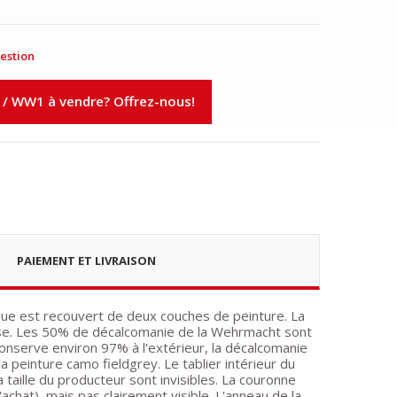
estion
 / WW1 à vendre? Offrez-nous!
PAIEMENT ET LIVRAISON
ue est recouvert de deux couches de peinture. La
euse. Les 50% de décalcomanie de la Wehrmacht sont
conserve environ 97% à l'extérieur, la décalcomanie
a peinture camo fieldgrey. Le tablier intérieur du
a taille du producteur sont invisibles. La couronne
at), mais pas clairement visible. L'anneau de la