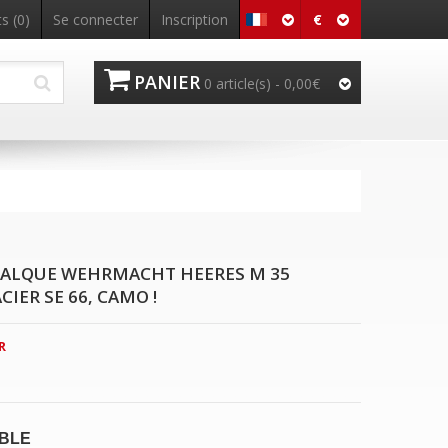
€
s (0)
Se connecter
Inscription
PANIER
0 article(s) - 0,00€
ALQUE WEHRMACHT HEERES M 35
CIER SE 66, CAMO !
R
IBLE