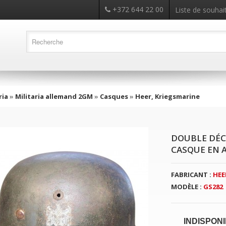
+372 644 22 00
Liste de souhait
ria
»
Militaria allemand 2GM
»
Casques
»
Heer, Kriegsmarine
DOUBLE DÉC
CASQUE EN A
FABRICANT :
HEE
MODÈLE :
GS282
INDISPON