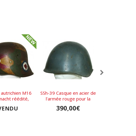
autrichien M16
SSh-39 Casque en acier de
Casque allem
acht réédité,
l'armée rouge pour la
NS64 camouflage
age. Résistance
marine
l'Est
390,00€
1 850,
VENDU
danoise