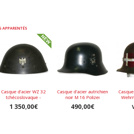
S APPARENTÉS
Casque d'acier WZ 32
Casque d'acier autrichien
Casque 
tchécoslovaque -
noir M 16 Polizei
Wehrm
Wehrmacht
camoufl
1 350,00€
490,00€