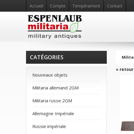
Accueil
Compte
Tempérament
Contact
CATÉGORIES
Milita
« retour
Nouveaux objets
Militaria allemand 2GM
Militaria russe 2GM
Allemagne Impériale
Russie impériale