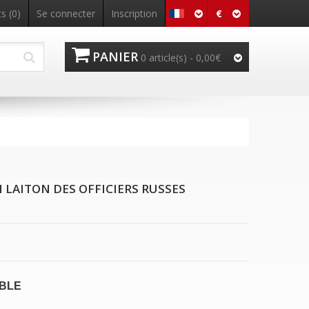
€
s (0)
Se connecter
Inscription
PANIER
0 article(s) - 0,00€
 LAITON DES OFFICIERS RUSSES
IBLE