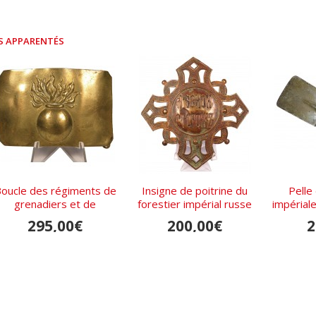
S APPARENTÉS
oucle des régiments de
Insigne de poitrine du
Pelle 
grenadiers et de
forestier impérial russe
impérial
cuirassiers de l'armée
295,00€
200,00€
2
impériale russe, modèle
1834