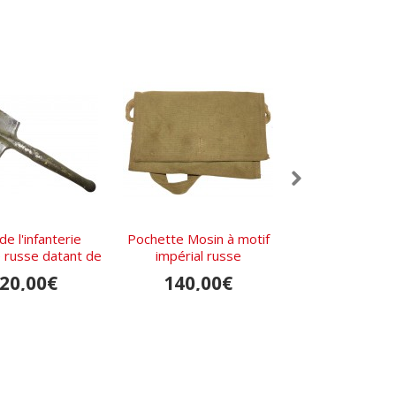
de l'infanterie
Pochette Mosin à motif
Casquette à vis
e russe datant de
impérial russe
élèves de l'école
1915
russe coc
20,00€
140,00€
80,00