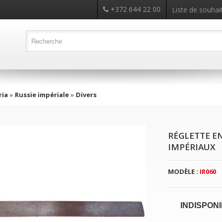
+372 644 22 00
Liste de souhait
ria
»
Russie impériale
»
Divers
RÉGLETTE EN
IMPÉRIAUX
MODÈLE :
IR060
INDISPON