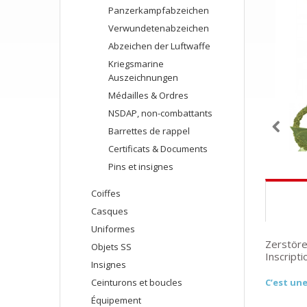
Panzerkampfabzeichen
Verwundetenabzeichen
Abzeichen der Luftwaffe
Kriegsmarine
Auszeichnungen
Médailles & Ordres
NSDAP, non-combattants
Barrettes de rappel
Certificats & Documents
Pins et insignes
Coiffes
Casques
Uniformes
Zerstöre
Objets SS
Inscripti
Insignes
Ceinturons et boucles
C’est une
Équipement