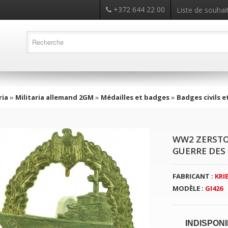
+372 644 22 00
Liste de souhait
ria
»
Militaria allemand 2GM
»
Médailles et badges
»
Badges civils e
WW2 ZERSTO
GUERRE DES
FABRICANT :
KRI
MODÈLE :
GI426
INDISPON