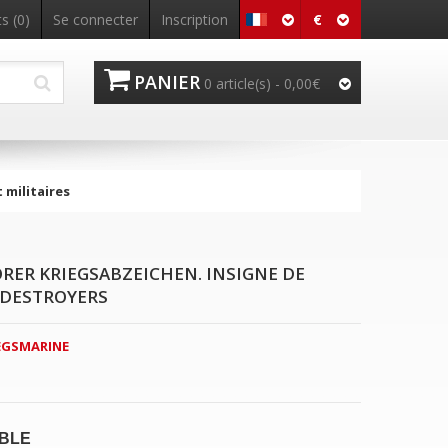
€
s (0)
Se connecter
Inscription
PANIER
0 article(s) - 0,00€
t militaires
RER KRIEGSABZEICHEN. INSIGNE DE
 DESTROYERS
EGSMARINE
IBLE