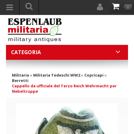
0
CATEGORIA
Militaria
»
Militaria Tedeschi WW2
»
Copricapi
»
Berretti
Cappello da ufficiale del Terzo Reich Wehrmacht per
Nebeltruppe