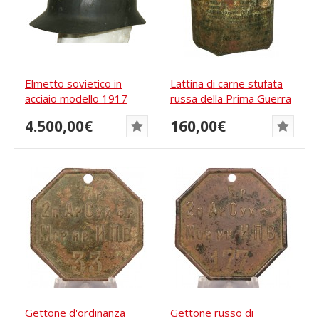
Elmetto sovietico in
Lattina di carne stufata
acciaio modello 1917
russa della Prima Guerra
della fabbrica...
Mondiale...
4.500,00€
160,00€
Gettone d'ordinanza
Gettone russo di