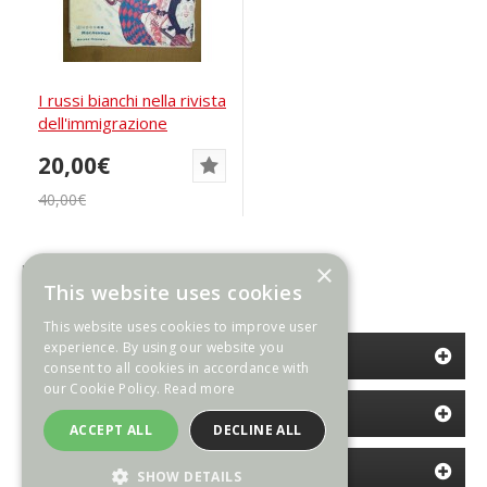
I russi bianchi nella rivista
dell'immigrazione
"Russia...
20,00€
40,00€
×
Risultati 1-11 di 11 (1 Pagine)
This website uses cookies
This website uses cookies to improve user
experience. By using our website you
CATEGORIE
consent to all cookies in accordance with
our Cookie Policy.
Read more
INFORMAZIONI
ACCEPT ALL
DECLINE ALL
ULTIMI ARRIVI
SHOW DETAILS