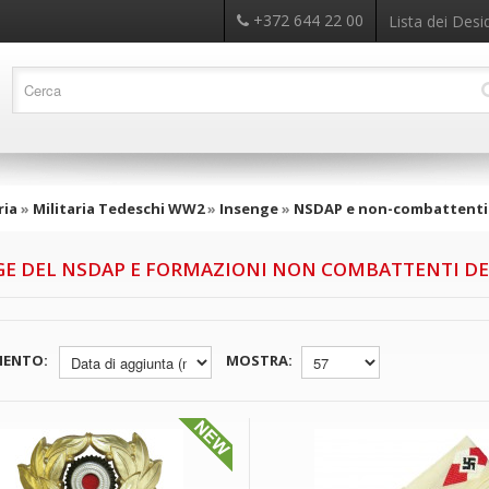
+372 644 22 00
Lista dei Desid
ria
»
Militaria Tedeschi WW2
»
Insenge
»
NSDAP e non-combattenti
GE DEL NSDAP E FORMAZIONI NON COMBATTENTI DE
MENTO:
MOSTRA: