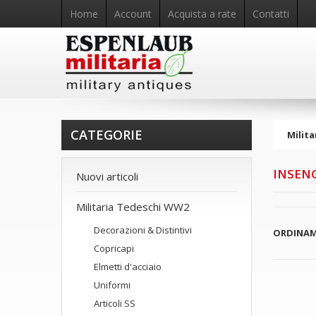
Home
Account
Acquista a rate
Contatti
CATEGORIE
Milita
INSEN
Nuovi articoli
Militaria Tedeschi WW2
Decorazioni & Distintivi
ORDINA
Copricapi
Elmetti d'acciaio
Uniformi
Articoli SS