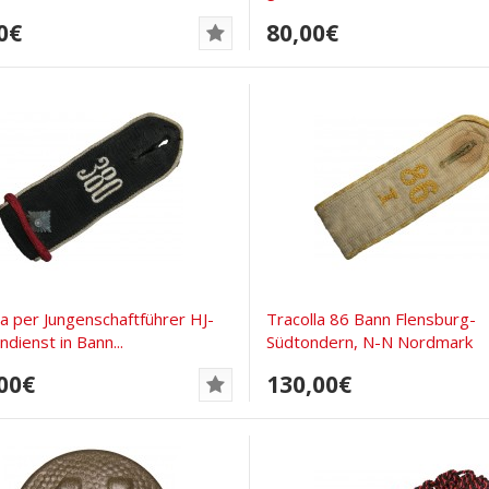
0€
80,00€
la per Jungenschaftführer HJ-
Tracolla 86 Bann Flensburg-
ndienst in Bann...
Südtondern, N-N Nordmark
00€
130,00€