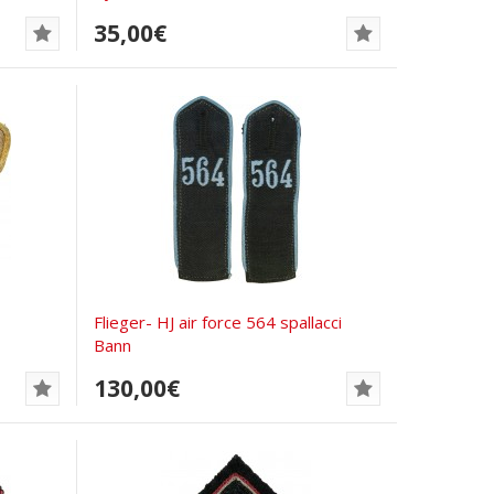
35,00€
Flieger- HJ air force 564 spallacci
Bann
130,00€