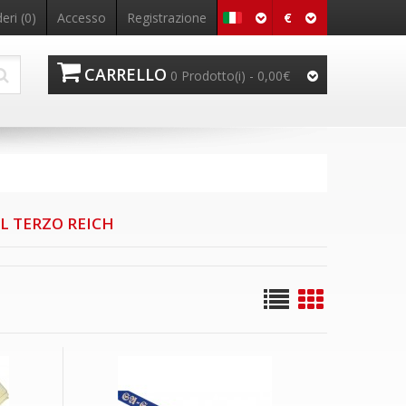
€
eri (0)
Accesso
Registrazione
CARRELLO
0 Prodotto(i) - 0,00€
L TERZO REICH