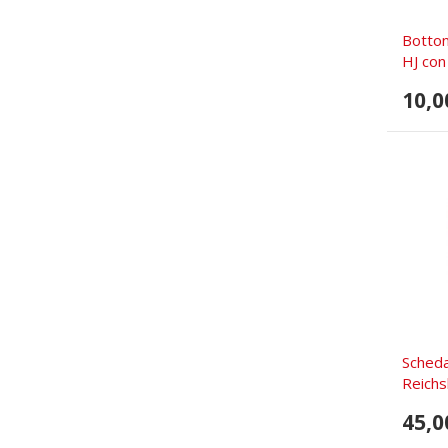
Botton
HJ co
10,0
Scheda 
Reich
45,0