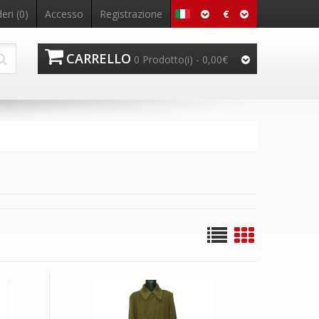
€
eri (0)
Accesso
Registrazione
CARRELLO
0 Prodotto(i) - 0,00€