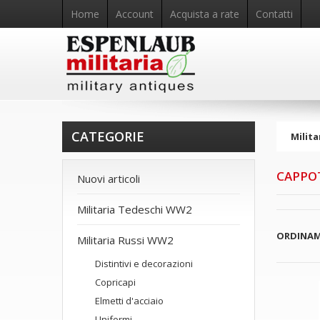
Home
Account
Acquista a rate
Contatti
CATEGORIE
Milita
CAPPOT
Nuovi articoli
Militaria Tedeschi WW2
ORDINA
Militaria Russi WW2
Distintivi e decorazioni
Copricapi
Elmetti d'acciaio
Uniformi