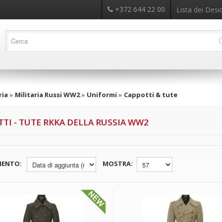
+372 644 22 00
Lista dei Desid
ria
»
Militaria Russi WW2
»
Uniformi
»
Cappotti & tute
TI - TUTE RKKA DELLA RUSSIA WW2
MENTO:
MOSTRA: