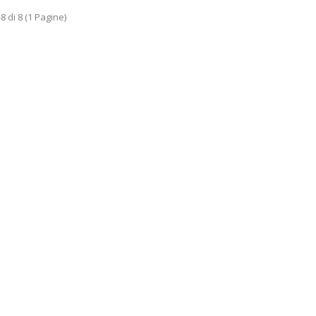
-8 di 8 (1 Pagine)