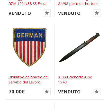
RZM 1211/38 SS Ernst
84/98 per moschettone
Pack Solingen
98k, S/173G
VENDUTO
VENDUTO
Distintivo da braccio del
K 98 Baionetta ASW
Servizio del Lavoro
1943
tedesco,...
70,00€
VENDUTO