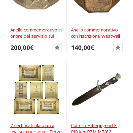
Anello commemorativo in
Anello commemorativo
onore del servizio sul
con l'iscrizione Westwall
fronte...
200,00€
140,00€
7 certificati rilasciati a
Coltello Hitlerjugend F.
una sola persona - Terzo
Plücker RZM M7/62