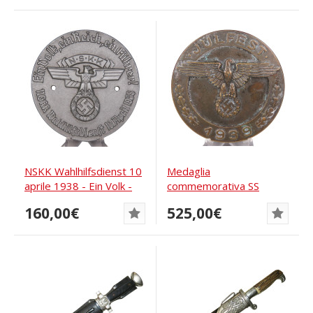
NSKK Wahlhilfsdienst 10
Medaglia
aprile 1938 - Ein Volk -
commemorativa SS
Ein Reich...
Julfest 1939 - Deschler &
160,00€
525,00€
Sohn