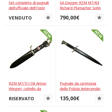
Set completo di pugnali
SA Dagger RZM M7/83
dell'ufficiale dell'Heer
Richard Plümacher Sohn
(defunto)
790,00€
VENDUTO
RZM M7/51/38 Anton
Pugnale da cerimonia
Wingen, coltello da
della Polizia Antincendio
escursione della...
di WKC...
135,00€
RISERVATO