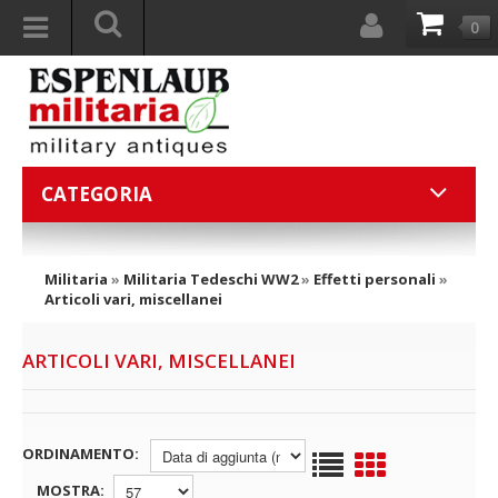
0
CATEGORIA
Militaria
»
Militaria Tedeschi WW2
»
Effetti personali
»
Articoli vari, miscellanei
ARTICOLI VARI, MISCELLANEI
ORDINAMENTO:
MOSTRA: