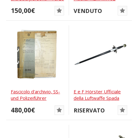
Reich e...
Variante di...
150,00€
VENDUTO
Fascicolo d'archivio, SS-
E e F Hörster Ufficiale
und Polizeiführer
della Luftwaffe Spada
Galizien,...
480,00€
RISERVATO