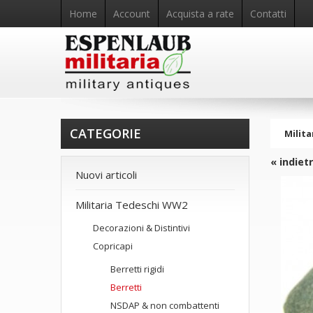
Home
Account
Acquista a rate
Contatti
CATEGORIE
Milita
« indiet
Nuovi articoli
Militaria Tedeschi WW2
Decorazioni & Distintivi
Copricapi
Berretti rigidi
Berretti
NSDAP & non combattenti