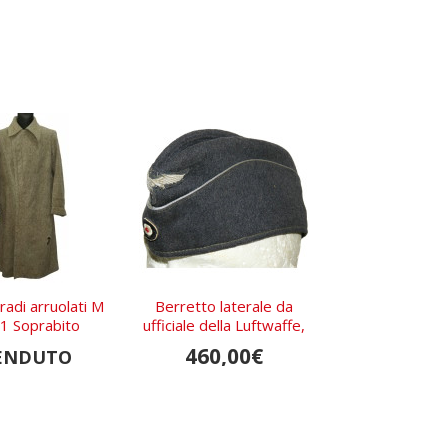
adi arruolati M
Berretto laterale da
1 Soprabito
ufficiale della Luftwaffe,
periodo di fine guerra
460,00€
ENDUTO