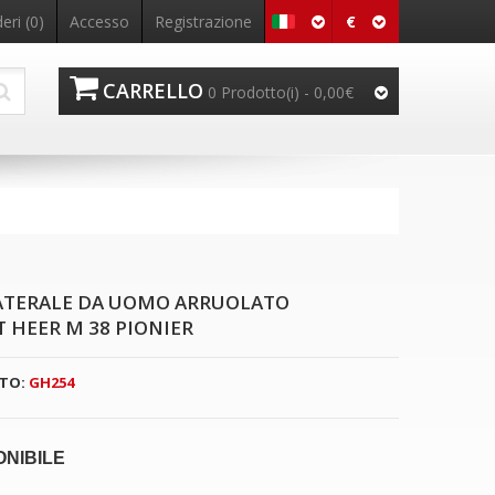
€
eri (0)
Accesso
Registrazione
CARRELLO
0 Prodotto(i) - 0,00€
ATERALE DA UOMO ARRUOLATO
HEER M 38 PIONIER
TO:
GH254
ONIBILE