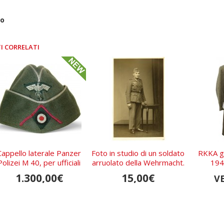
ro
I CORRELATI
Cappello laterale Panzer
Foto in studio di un soldato
RKKA gr
Polizei M 40, per ufficiali
arruolato della Wehrmacht.
194
1.300,00€
15,00€
V