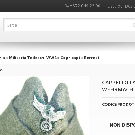
+372 644 22 00
Lista dei Desid
ria
»
Militaria Tedeschi WW2
»
Copricapi
»
Berretti
ro
CAPPELLO L
WEHRMACHT 
CODICE PRODOT
NON DISP