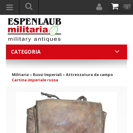
0
CATEGORIA
Militaria
»
Russi Imperiali
»
Attrezzatura da campo
Cartina imperiale russa