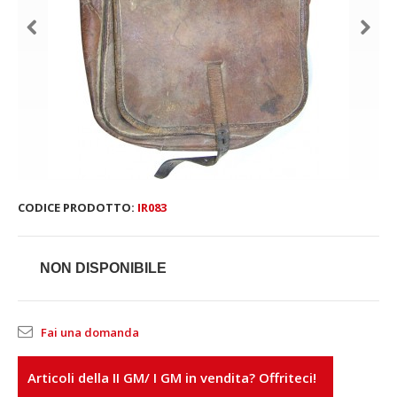
CODICE PRODOTTO:
IR083
NON DISPONIBILE
Fai una domanda
Articoli della II GM/ I GM in vendita? Offriteci!